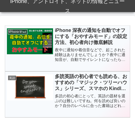
iPhone、アンドロイド、ネットの情報とニュー
ス
iPhone 深夜の通知を自動でオフ
iPhone iPad
にする「おやすみモード」の設定
方法、初心者向け徹底解説
夜中に通知や着信音などで、起こされた
経験はありませんでしょうか？夜中に通
知音が、自動でサイレントになったら熟
睡できます。この記事を読むことで、初
心者でも簡単に、おやすみモードの設定
が、できるようになります。記事を読み
多読英語の初心者でも読める、お
英語
ながら、同じように操作...
すすめの「マジック・ツリーハウ
ス」シリーズ、スマホの Kindle
で読めます
多読の初心者にとって、英語の題材を選
ぶのは難しいですね。何を読めば良いの
か？自分のレベルに合った書籍はどれな
のか？そこで、今回は、初心者におすす
めでアメリカの小学生が読む「マジッ
ク・ツリーハウス」シリーズを紹介しま
す。また、「自分のレベルに...